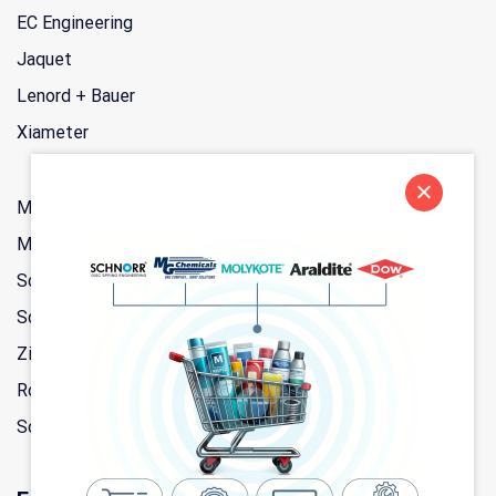
EC Engineering
Jaquet
Lenord + Bauer
Xiameter
Merbenit
Molykote
Schnorr
Scott Bader
Zip-Chem
Rotathor
Sowa